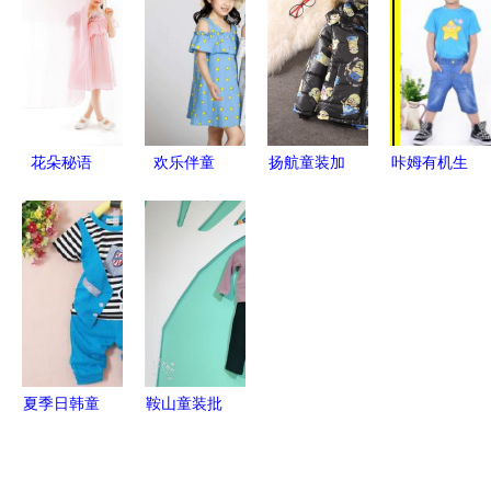
童话衣橱
动套装全攻
年
惠来袭
略
花朵秘语
欢乐伴童
扬航童装加
咔姆有机生
春夏童装设
年，清凉伴
盟店好不
活 亲子全
计中的园艺
夏天 品牌
好？产品优
棉T恤，夏
美学与奇幻
童装部好商
势与图片揭
日里的清凉
叙事
品推荐
秘，开启童
陪伴
装创业新篇
章！
夏季日韩童
鞍山童装批
装全解析
发新选择
价格、批发
贝熙童装与