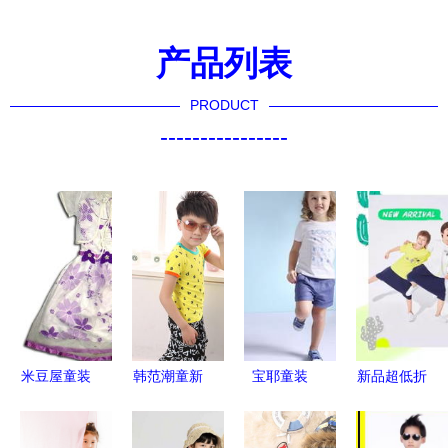
产品列表
PRODUCT
----------------
米豆屋童装
韩范潮童新
宝耶童装
新品超低折
用爱和专业
风尚 2014
夏日童装，
扣 安奈儿
打造孩子的
夏季男童运
绽放多彩童
童装六一钜