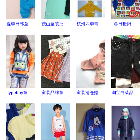
装创业新篇
章！
夏季日韩童
鞍山童装批
杭州四季青
冬日暖阳
装全解析
发新选择
童装市场调
揭秘义乌童
价格、批发
贝熙童装与
研 2025秋
装爆款保暖
与厂家选择
超级甜心助
季流行童装
内衣的秘密
指南
力折扣市场
与大童款式
批发指南
typeboy童
童装品牌童
童装清仓赔
淘宝白菜品
装投资加盟
装报价解析
钱甩 背后
牌童装推荐
常见问题解
如何选择靠
隐情与买卖
选对不必
答（第1
谱厂家及渠
策略全解析
贵，真正的
页）
道指南
高性价比之
选