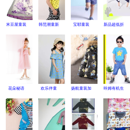
米豆屋童装
韩范潮童新
宝耶童装
新品超低折
用爱和专业
风尚 2014
夏日童装，
扣 安奈儿
打造孩子的
夏季男童运
绽放多彩童
童装六一钜
童话衣橱
动套装全攻
年
惠来袭
略
花朵秘语
欢乐伴童
扬航童装加
咔姆有机生
春夏童装设
年，清凉伴
盟店好不
活 亲子全
计中的园艺
夏天 品牌
好？产品优
棉T恤，夏
美学与奇幻
童装部好商
势与图片揭
日里的清凉
叙事
品推荐
秘，开启童
陪伴