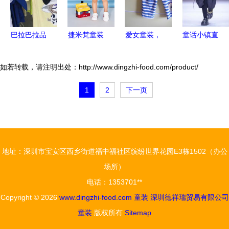
巴拉巴拉品
捷米梵童装
爱女童装，
童话小镇直
牌童装批发
2018夏季
品质与优惠
击 百变童
加盟
新品 暑假
同行
装，给你好
如若转载，请注明出处：http://www.dingzhi-food.com/product/
海边游攻略
看
1
2
下一页
拿好不谢
地址：深圳市宝安区西乡街道福中福社区缤纷世界花园E3栋1502（办公
场所）
电话：1353701**
Copyright © 2026
www.dingzhi-food.com
童装
深圳德祥瑞贸易有限公司
童装
版权所有
Sitemap