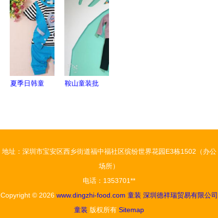
计中的园艺
夏天 品牌
好？产品优
棉T恤，夏
美学与奇幻
童装部好商
势与图片揭
日里的清凉
叙事
品推荐
秘，开启童
陪伴
装创业新篇
章！
夏季日韩童
鞍山童装批
装全解析
发新选择
价格、批发
贝熙童装与
与厂家选择
超级甜心助
指南
力折扣市场
地址：深圳市宝安区西乡街道福中福社区缤纷世界花园E3栋1502（办公
场所）
电话：1353701**
Copyright © 2026
www.dingzhi-food.com
童装
深圳德祥瑞贸易有限公司
童装
版权所有
Sitemap