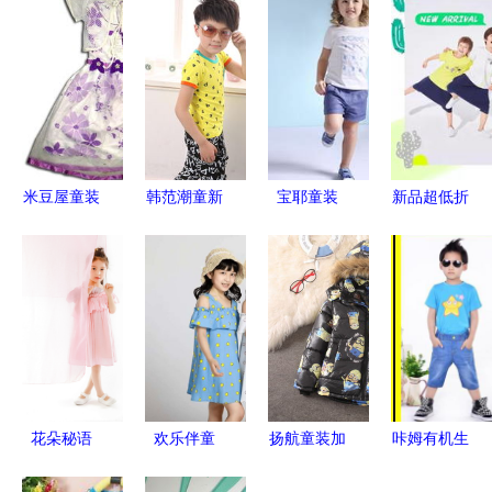
米豆屋童装
韩范潮童新
宝耶童装
新品超低折
用爱和专业
风尚 2014
夏日童装，
扣 安奈儿
打造孩子的
夏季男童运
绽放多彩童
童装六一钜
童话衣橱
动套装全攻
年
惠来袭
略
花朵秘语
欢乐伴童
扬航童装加
咔姆有机生
春夏童装设
年，清凉伴
盟店好不
活 亲子全