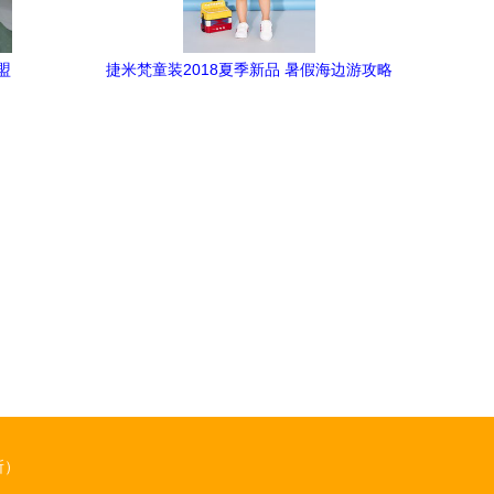
盟
捷米梵童装2018夏季新品 暑假海边游攻略
拿好不谢
所）