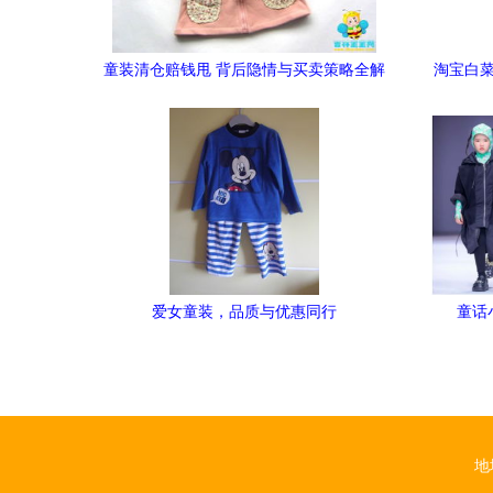
童装清仓赔钱甩 背后隐情与买卖策略全解
淘宝白菜
析
爱女童装，品质与优惠同行
童话
地